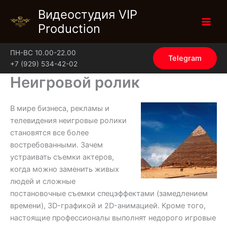
Перейти
Видеостудия VIP
к
Production
содержимому
ПН-ВС 10.00-22.00
Telegram
+7 (929) 534-42-02
Неигровой ролик
В мире бизнеса, рекламы и
телевидения неигровые ролики
становятся все более
востребованными. Зачем
устраивать съемки актеров,
когда можно заменить живых
людей и сложные
постановочные съемки спецэффектами (замедлением
времени), 3D-графикой и 2D-анимацией. Кроме того,
настоящие профессионалы выполнят недорого игровые