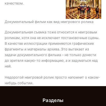
качеством.
Документальный фильм как вид неигрового ролика
Документальная съемка тоже относится к неигровым
роликам, хотя она не исключает постановочные сцены.
В качестве иллюстрации применяются графические
фрагменты и материалы архива. Это вытекает из
задачи документального фильма – не только донести
до зрителя какую-то информацию, а и задуматься над
ней.
Недорогой неигровой ролик просто напомнит о каком-
нибудь событии.
Разделы