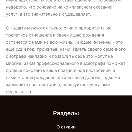
недорого, что основано на комплексном оказании
услуг, а это значительно их удешевляет.
С годами меняются технологии и приоритеты, но
трепетное отношение к своему дню рождения
останется с нами на всю жизнь. Каждые именины – это
еще один год, прожитый нами. Иметь своего семейного
биографа накладно и позволить себе это могут не
многие. Заказ профессионального видеографа поможет
дольше сохранить ваше праздничное настроение, а
память о дне рождения останется на долгие годы. Не
забывайте свою историю, пользуйтесь услугами
видеографа.
Разделы
О студии