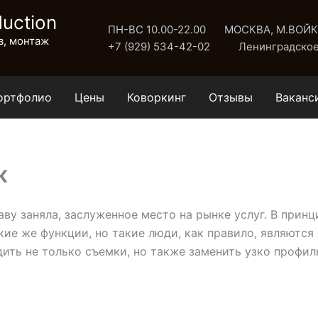
uction
ПН-ВС 10.00-22.00
МОСКВА, М.ВОЙ
в, монтаж
+7 (929) 534-42-02
Ленинградское
ортфолио
Цены
Коворкинг
Отзывы
Ваканс
ж
аву заняла, заслуженное место на рынке услуг. В принц
акие же функции, но такие люди, как правило, являютс
ить не только съемки, но также заменить узко профил