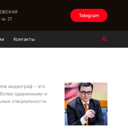
КОВСКАЯ
Telegram
 ш. 21
Поиск
ии
Контакты
ипе видеограф – это
я более одаренными и
ьные специальности.