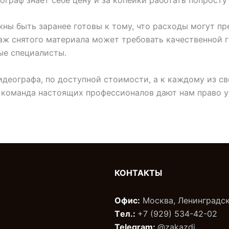
ны быть заранее готовы к тому, что расходы могут п
аж снятого материала может требовать качественной г
ые специалисты.
деографа, по доступной стоимости, а к каждому из св
 команда настоящих профессионалов дают нам право у
КОНТАКТЫ
Офис:
Москва, Ленинградск
Tел.:
+7 (929) 534-42-02‬
Telegram:
@zakazdj‬