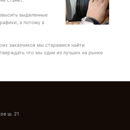
ревысить выделенные
рафики, а потому в
оих заказчиков мы стараемся найти
тверждать что мы одни из лучших на рынке
ое ш. 21