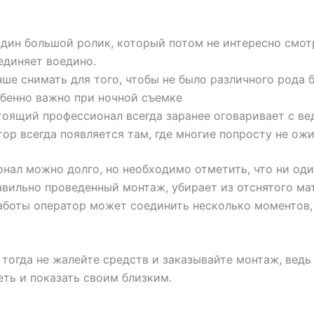
дин большой ролик, который потом не интересно смот
единяет воедино.
чше снимать для того, чтобы не было различного рода 
обенно важно при ночной съемке
стоящий профессионал всегда заранее оговаривает с в
ор всегда появляется там, где многие попросту не ож
онал можно долго, но необходимо отметить, что ни оди
равильно проведенный монтаж, убирает из отснятого ма
работы оператор может соединить несколько моментов
 тогда не жалейте средств и заказывайте монтаж, вед
ть и показать своим близким.