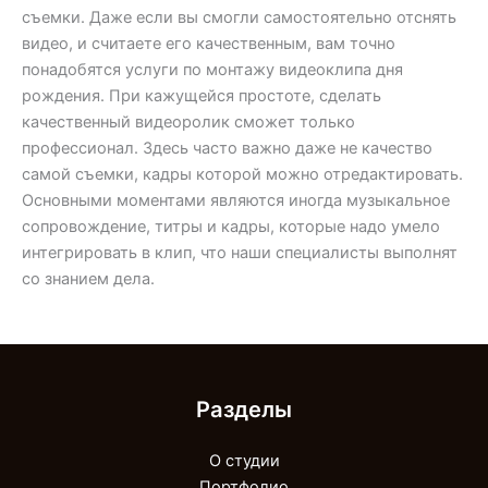
съемки. Даже если вы смогли самостоятельно отснять
видео, и считаете его качественным, вам точно
понадобятся услуги по монтажу видеоклипа дня
рождения. При кажущейся простоте, сделать
качественный видеоролик сможет только
профессионал. Здесь часто важно даже не качество
самой съемки, кадры которой можно отредактировать.
Основными моментами являются иногда музыкальное
сопровождение, титры и кадры, которые надо умело
интегрировать в клип, что наши специалисты выполнят
со знанием дела.
Разделы
О студии
Портфолио