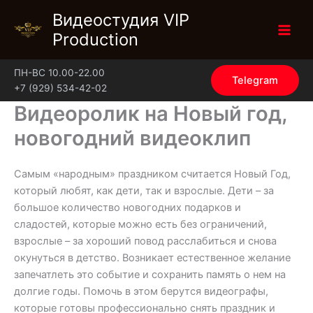
Перейти
Видеостудия VIP
к
Production
содержимому
ПН-ВС 10.00-22.00
Telegram
+7 (929) 534-42-02
Видеоролик на Новый год,
новогодний видеоклип
Самым «народным» праздником считается Новый Год,
который любят, как дети, так и взрослые. Дети – за
большое количество новогодних подарков и
сладостей, которые можно есть без ограничений,
взрослые – за хороший повод расслабиться и снова
окунуться в детство. Возникает естественное желание
запечатлеть это событие и сохранить память о нем на
долгие годы. Помочь в этом берутся видеографы,
которые готовы профессионально снять праздник и