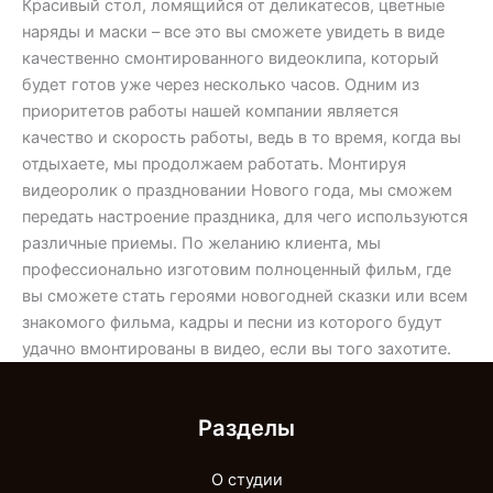
Красивый стол, ломящийся от деликатесов, цветные
наряды и маски – все это вы сможете увидеть в виде
качественно смонтированного видеоклипа, который
будет готов уже через несколько часов. Одним из
приоритетов работы нашей компании является
качество и скорость работы, ведь в то время, когда вы
отдыхаете, мы продолжаем работать. Монтируя
видеоролик о праздновании Нового года, мы сможем
передать настроение праздника, для чего используются
различные приемы. По желанию клиента, мы
профессионально изготовим полноценный фильм, где
вы сможете стать героями новогодней сказки или всем
знакомого фильма, кадры и песни из которого будут
удачно вмонтированы в видео, если вы того захотите.
Разделы
О студии