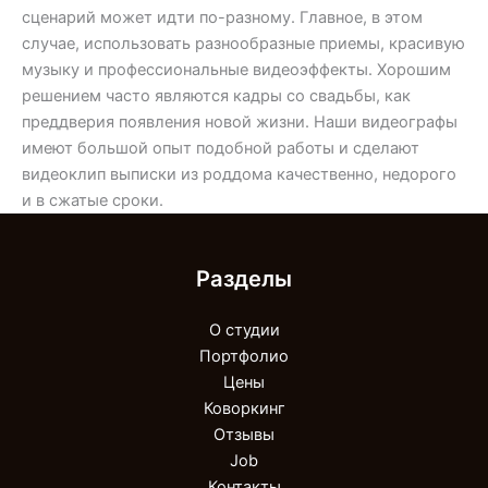
сценарий может идти по-разному. Главное, в этом
случае, использовать разнообразные приемы, красивую
музыку и профессиональные видеоэффекты. Хорошим
решением часто являются кадры со свадьбы, как
преддверия появления новой жизни. Наши видеографы
имеют большой опыт подобной работы и сделают
видеоклип выписки из роддома качественно, недорого
и в сжатые сроки.
Разделы
О студии
Портфолио
Цены
Коворкинг
Отзывы
Job
Контакты