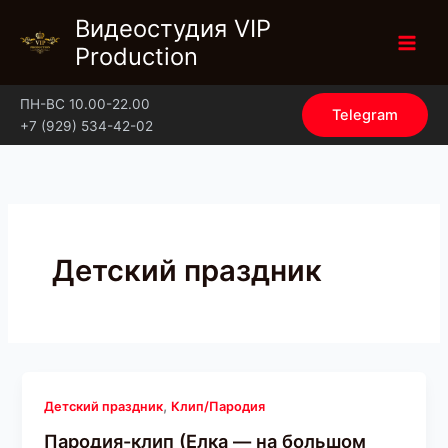
Перейти
Видеостудия VIP
к
Production
содержимому
ПН-ВС 10.00-22.00
Telegram
+7 (929) 534-42-02
Детский праздник
,
Детский праздник
Клип/Пародия
Пародия-клип (Елка — на большом